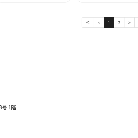
≤
<
1
2
>
3号 1階