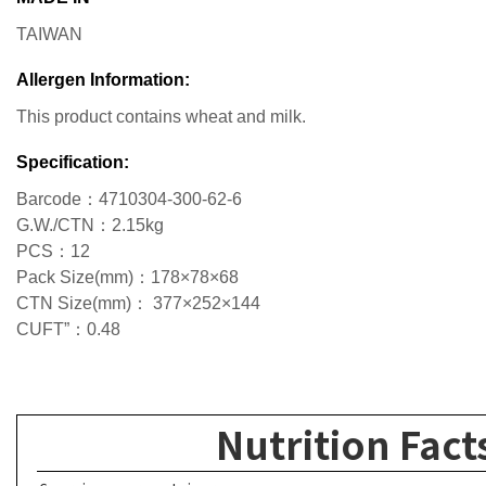
TAIWAN
Allergen Information:
This product contains wheat and milk.
Specification:
Barcode：4710304-300-62-6
G.W./CTN：2.15kg
PCS：12
Pack Size(mm)：178×78×68
CTN Size(mm)： 377×252×144
CUFT”：0.48
Nutrition Fact