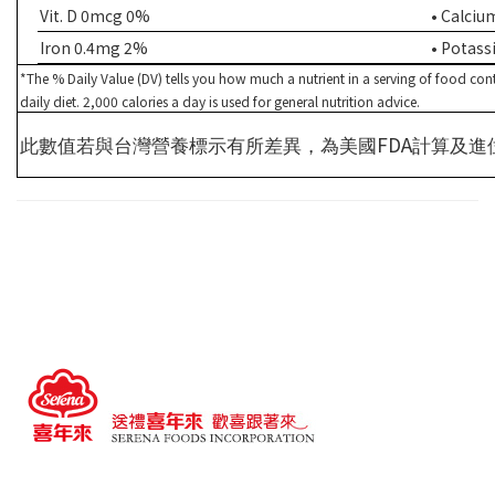
Vit. D 0mcg 0%
• Calci
Iron 0.4mg 2%
• Potas
*The % Daily Value (DV) tells you how much a nutrient in a serving of food cont
daily diet. 2,000 calories a day is used for general nutrition advice.
FDA
此數值若與台灣營養標示有所差異，為美國
計算及進