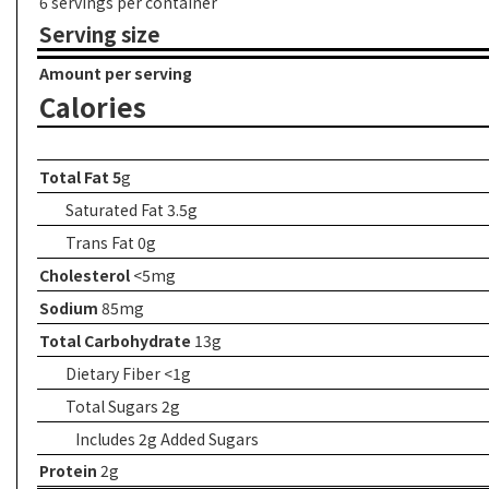
6 servings per container
Serving size
Amount per serving
Calories
Total Fat 5
g
Saturated Fat 3.5g
Trans
Fat 0g
Cholesterol
<5mg
Sodium
85mg
Total Carbohydrate
13g
Dietary Fiber <1g
Total Sugars 2g
Includes 2g Added Sugars
Protein
2g