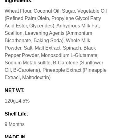
Ingredients:
Wheat Flour, Coconut Oil, Sugar, Vegetable Oil
(Refined Palm Olein, Propylene Glycol Fatty
Acid Ester, Glycerides), Anhydrous Milk Fat,
Scallion, Leavening Agents (Ammonium
Bicarbonate, Baking Soda), Whole Milk
Powder, Salt, Malt Extract, Spinach, Black
Pepper Powder, Monosodium L-Glutamate,
Sodium Metabisulfite, B-Carotene (Sunflower
Oil, B-Carotene), Pineapple Extract (Pineapple
Extraci, Maltodextrin)
NET WT.
120g±4.5%
Shelf Life:
9 Months
MADE IN