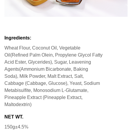
Ingredients:
Wheat Flour, Coconut Oil, Vegetable
Oil(Refined Palm Olein, Propylene Glycol Fatty
Acid Ester, Glycerides), Sugar, Leavening
Agents(Ammonium Bicarbonate, Baking
Soda), Milk Powder, Malt Extract, Salt,
Cabbage (Cabbage, Glucose), Yeast, Sodium
Metabisulfite, Monosodium L-Glutamate,
Pineapple Extract (Pineapple Extract,
Maltodextrin)
NET WT.
150g±4.5%