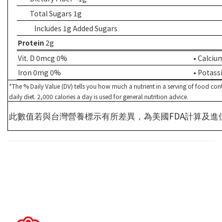
Total Sugars 1g
Includes 1g Added Sugars
Protein
2g
Vit. D 0mcg 0%
• Calci
Iron 0mg 0%
• Potas
*The % Daily Value (DV) tells you how much a nutrient in a serving of food cont
daily diet. 2,000 calories a day is used for general nutrition advice.
FDA
此數值若與台灣營養標示有所差異，為美國
計算及進