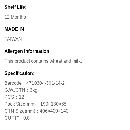
Shelf Life:
12 Months
MADE IN
TAIWAN
Allergen information:
This product contains wheat and milk.
Specification:
Barcode：4710304-301-14-2
G.W./CTN：3kg
PCS：12
Pack Size(mm)：190×130×65
CTN Size(mm)：406×400×140
CUFT”：0.8