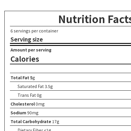
Nutrition Fact
6 servings per container
Serving size
Amount per serving
Calories
Total Fat 5
g
Saturated Fat 3.5g
Trans
Fat 0g
Cholesterol
0mg
Sodium
90mg
Total Carbohydrate
17g
Dietary Fiber <1g