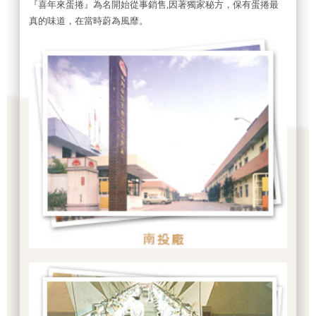
『喜年來蛋捲』為名開始從事銷售,因著獨家秘方，保有蛋捲最
真的味道，在當時蔚為風靡。