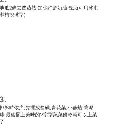
地瓜2條去皮蒸熟,加少許鮮奶油搗泥(可用冰淇
淋杓挖球型)
3.
排盤時依序,先擺放醬碟,青花菜,小蕃茄,薯泥
球,最後擺上美味的V字型蔬菜餅乾就可以上菜
了