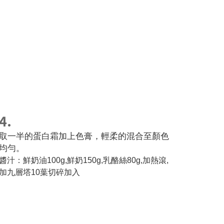
4.
取一半的蛋白霜加上色膏，輕柔的混合至顏色
均勻。
醬汁：鮮奶油100g,鮮奶150g,乳酪絲80g,加熱滾,
加九層塔10葉切碎加入