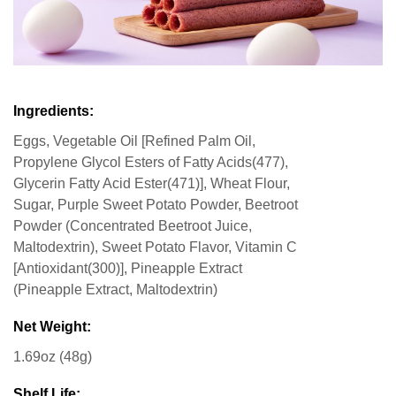
Ingredients:
Eggs, Vegetable Oil [Refined Palm Oil,
Propylene Glycol Esters of Fatty Acids(477),
Glycerin Fatty Acid Ester(471)], Wheat Flour,
Sugar, Purple Sweet Potato Powder, Beetroot
Powder (Concentrated Beetroot Juice,
Maltodextrin), Sweet Potato Flavor, Vitamin C
[Antioxidant(300)], Pineapple Extract
(Pineapple Extract, Maltodextrin)
Net Weight:
1.69oz (48g)
Shelf Life: