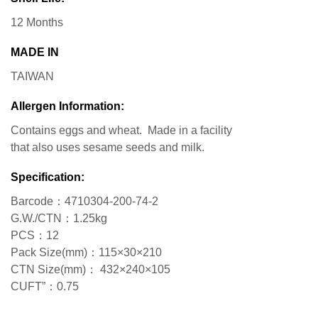
12 Months
MADE IN
TAIWAN
Allergen Information:
Contains eggs and wheat. Made in a facility
that also uses sesame seeds and milk.
Specification:
Barcode：4710304-200-74-2
G.W./CTN：1.25kg
PCS：12
Pack Size(mm)：115×30×210
CTN Size(mm)： 432×240×105
CUFT”：0.75