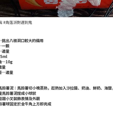
: #角落派對遇到鬼
…挑出八根洞口較大的備用
…一顆
…適量
5ml
…10g
適量
苔…適量
鮮奶馬鈴薯泥：馬鈴薯切小塊蒸熟，趁熱加入沙拉醬、奶油、鮮奶、海鹽
適量馬鈴薯泥捏成小球狀
海苔跟小叉裝飾表情及外觀
將馬鈴薯球固定於金牛角上方即完成