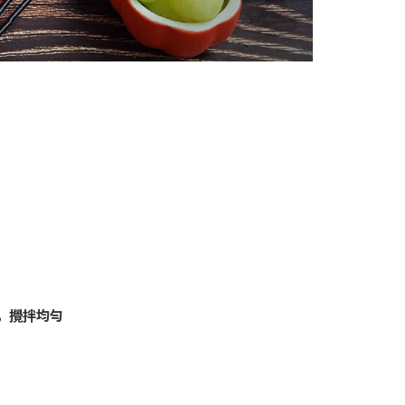
，攪拌均勻