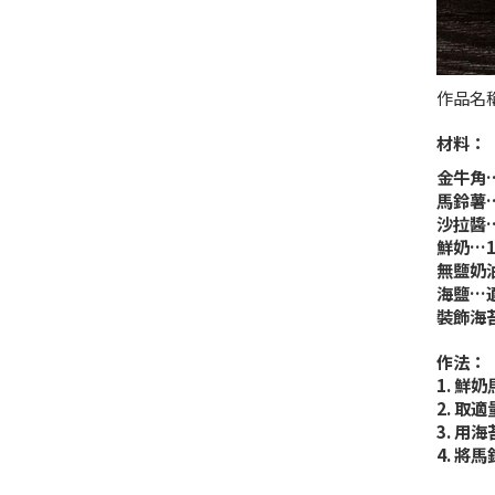
作品名稱
材料：
金牛角
馬鈴薯
沙拉醬
鮮奶…1
無鹽奶油
海鹽…
裝飾海
作法：
1. 
2. 取
3. 用
4. 