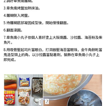
2.
調好章魚燒麵糊。
3.
章魚燒烤盤加熱抹油。
4.
麵糊倒入烤盤。
5.
待麵糊底部凝固成型後，開始慢慢翻面。
6.
翻面滾圓。
7.
章魚燒小丸子依個人喜好塗上大阪燒醬、沙拉醬、海苔粉及柴
魚片。
8.
用吸管壓起司片當眼白，打洞器壓海苔當眼珠，金牛角餅乾當
鬼造型頭上的角。以沙拉醬當黏著劑，裝飾在章魚燒小丸子上
即完成。