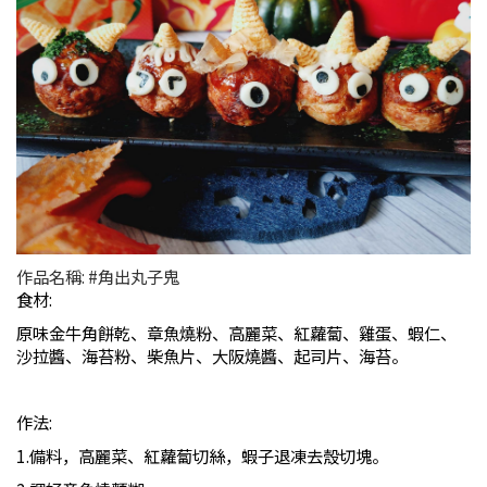
作品名稱: #角出丸子鬼
食材
:
原味金牛角餅乾、章魚燒粉、高麗菜、紅蘿蔔、雞蛋、蝦仁、
沙拉醬、海苔粉、柴魚片、大阪燒醬、起司片、海苔。
作法
:
1.
備料，高麗菜、紅蘿蔔切絲，蝦子退凍去殼切塊。