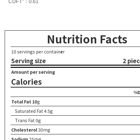
CUFT”：0.61
Nutrition Facts
10 servings per container
r
Serving size
2 piec
Amount per serving
Calories
%D
Total Fat 10
g
Saturated Fat 4.5g
Trans
Fat 0g
Cholesterol
30mg
Sodium
25mg