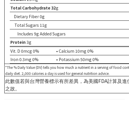
Total Carbohydrate 32
g
Dietary Fiber 0g
Total Sugars 11g
Includes 9g Added Sugars
Protein
3g
Vit. D 0mcg 0%
• Calcium 10mg 0%
Iron 0.3mg 0%
• Potassium 50mg 0%
*The % Daily Value (DV) tells you how much a nutrient in a serving of food cont
daily diet. 2,000 calories a day is used for general nutrition advice.
FDA
此數值若與台灣營養標示有所差異，為美國
計算及進
之故。