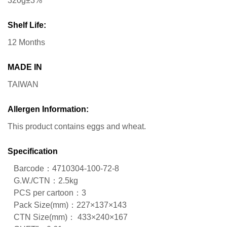
320g±3%
Shelf Life:
12 Months
MADE IN
TAIWAN
Allergen Information:
This product contains eggs and wheat.
Specification
Barcode：4710304-100-72-8
G.W./CTN：2.5kg
PCS per cartoon：3
Pack Size(mm)：227×137×143
CTN Size(mm)： 433×240×167