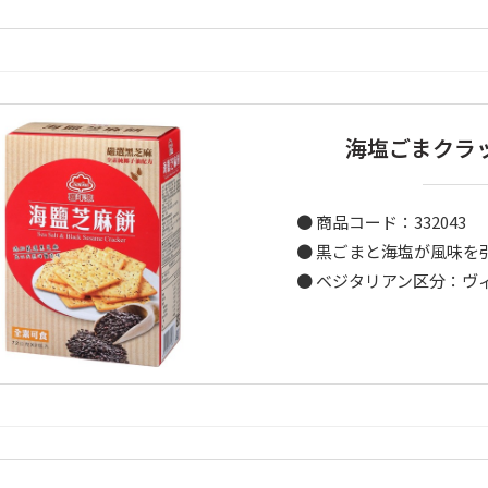
海塩ごまクラッ
● 商品コード：332043
● 黒ごまと海塩が風味を
● ベジタリアン区分：ヴ