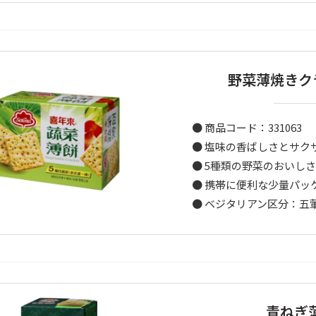
野菜薄焼きク
● 商品コード：331063
● 塩味の香ばしさとサク
● 5種類の野菜のおいし
● 携帯に便利な少量パッ
● ベジタリアン区分：五葷
青ねぎ薄