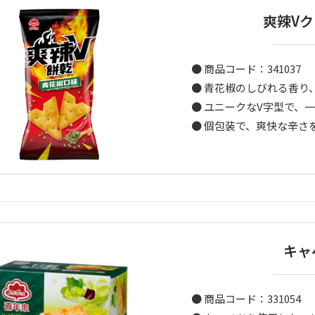
爽辣Vク
● 商品コード：341037
● 青花椒のしびれる香り
● ユニークなV字型で、
● 個包装で、爽快な辛さ
キャ
● 商品コード：331054