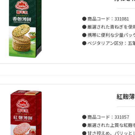
● 商品コード：331081
● 厳選された青ねぎを使
● 携帯に便利な少量パッ
● ベジタリアン区分：五葷
紅麹薄
● 商品コード：331057
● 厳選された上質な紅麹
● 甘さ控えめ、パリッと